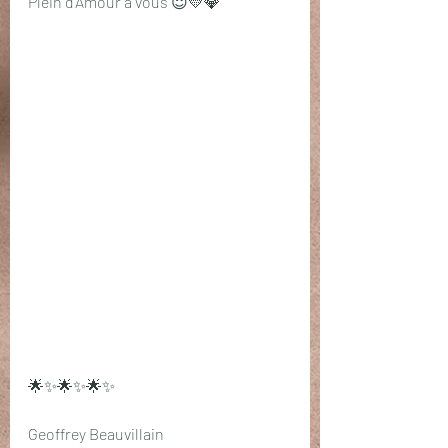
Plein d'Amour à vous 😇💛💎
🌟✨🌟✨🌟✨
Geoffrey Beauvillain