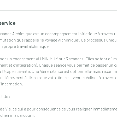
service
ssance Alchimique est un accompagnement initiatique à travers u
utation que j'appelle "le Voyage Alchimique". Ce processus unique
n propre travail alchimique.
e un engagement AU MINIMUM sur 3 séances. Elles se font à 1 moi
nt et d'intégration). Chaque séance vous permet de passer un c
à l'étape suivante. Une 4ème séance est optionnelle (mais recomm
ion d'âme, c'est à dire ce que votre âme est venue réaliser à travers
'incarnation.
t de :
in de Vie, ce qui a pour conséquence de vous réaligner immédiatem
 chemin à parcourir.