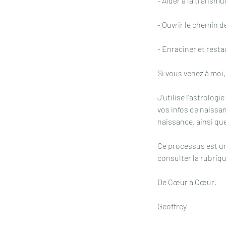
- Aider à la transmut
- Ouvrir le chemin d
- Enraciner et resta
Si vous venez à moi
J'utilise l'astrolog
vos infos de naissanc
naissance, ainsi qu
Ce processus est u
consulter la rubriq
De Cœur à Cœur.
Geoffrey