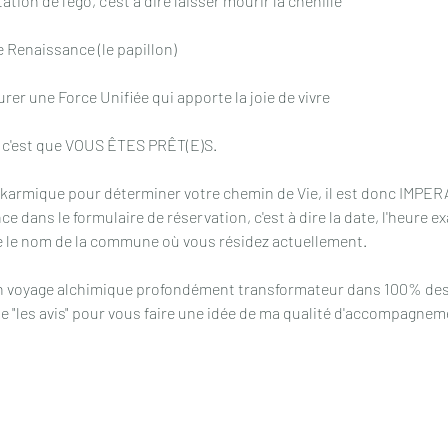
ation de l'ego, c'est à dire laisser mourir la chenille
e Renaissance (le papillon)
urer une Force Unifiée qui apporte la joie de vivre
, c'est que VOUS ÊTES PRÊT(E)S.
ie karmique pour déterminer votre chemin de Vie, il est donc IMPER
e dans le formulaire de réservation, c'est à dire la date, l'heure exa
e le nom de la commune où vous résidez actuellement.
n voyage alchimique profondément transformateur dans 100% des
ue "les avis" pour vous faire une idée de ma qualité d'accompagnem