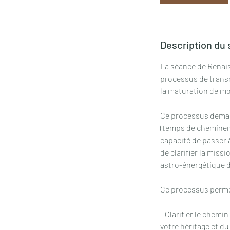
Description du 
La séance de Renai
processus de transm
la maturation de mo
Ce processus demand
(temps de chemineme
capacité de passer 
de clarifier la miss
astro-énergétique d
Ce processus perme
- Clarifier le chem
votre héritage et du