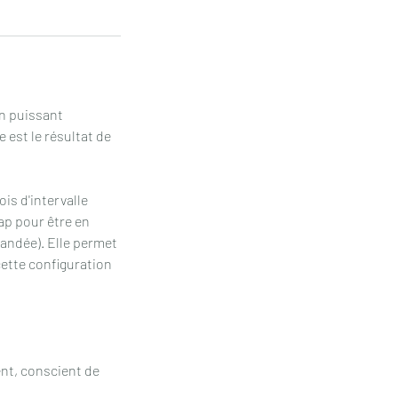
n puissant
 est le résultat de
s d'intervalle
ap pour être en
andée). Elle permet
 cette configuration
ent, conscient de