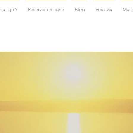
suis-je ?
Réserver en ligne
Blog
Vos avis
Musi