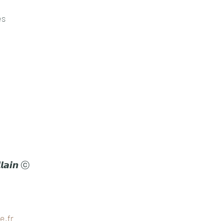
es
𝙡𝙖𝙞𝙣 ⓒ
e.fr