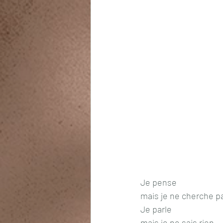
Je pense
mais je ne cherche p
Je parle
mais je ne sais rien 