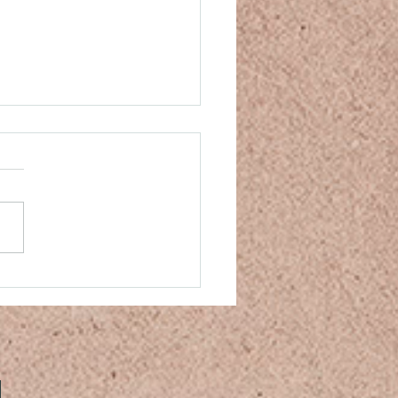
thie, sympathie ou
assion ?