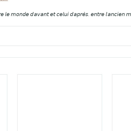
𝘳𝘦 𝘭𝘦 𝘮𝘰𝘯𝘥𝘦 𝘥'𝘢𝘷𝘢𝘯𝘵 𝘦𝘵 𝘤𝘦𝘭𝘶𝘪 𝘥'𝘢𝘱𝘳𝘦̀𝘴, 𝘦𝘯𝘵𝘳𝘦 𝘭'𝘢𝘯𝘤𝘪𝘦𝘯 𝘮