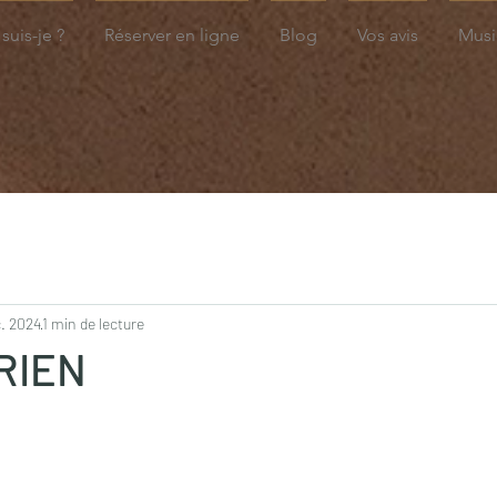
suis-je ?
Réserver en ligne
Blog
Vos avis
Musi
c. 2024
1 min de lecture
RIEN