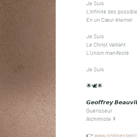
Je Suis
L'infinité des possibl
En un Cœur éternel 
Je Suis
Le Christ Vaillant
L'Union manifesté
Je Suis
🌟🕊️🌟
𝙂𝙚𝙤𝙛𝙛𝙧𝙚𝙮 𝘽𝙚𝙖𝙪𝙫𝙞
Guérisseur
Alchimiste ☿ 
👉 
www.originessenc