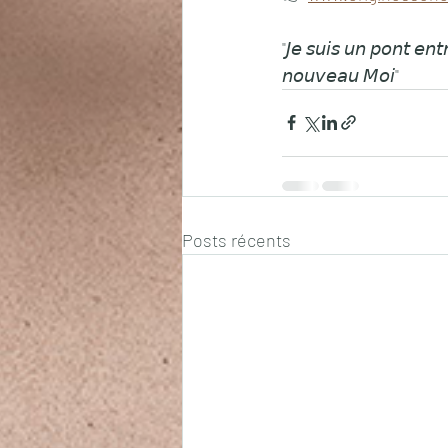
"𝘑𝘦 𝘴𝘶𝘪𝘴 𝘶𝘯 𝘱𝘰𝘯𝘵 𝘦𝘯𝘵
𝘯𝘰𝘶𝘷𝘦𝘢𝘶 𝘔𝘰𝘪"
Posts récents