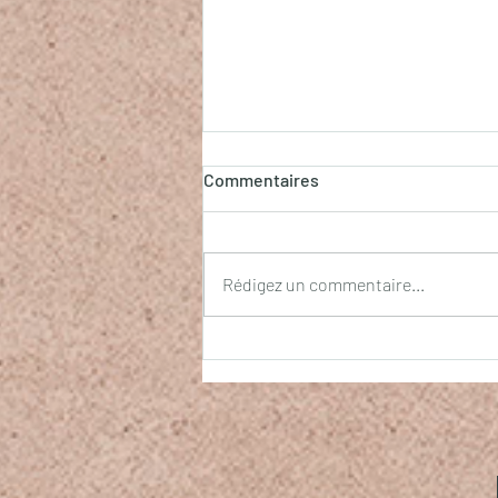
Commentaires
La clef du Cœur
Rédigez un commentaire...