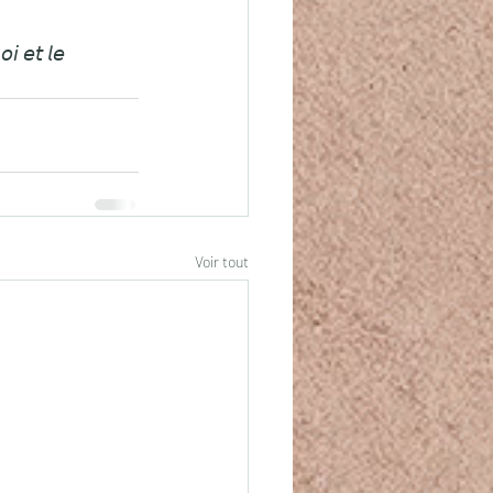
𝘪 𝘦𝘵 𝘭𝘦 
Voir tout