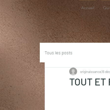
Accueil
Qui 
Tous les posts
originaissance
16 dé
TOUT ET 