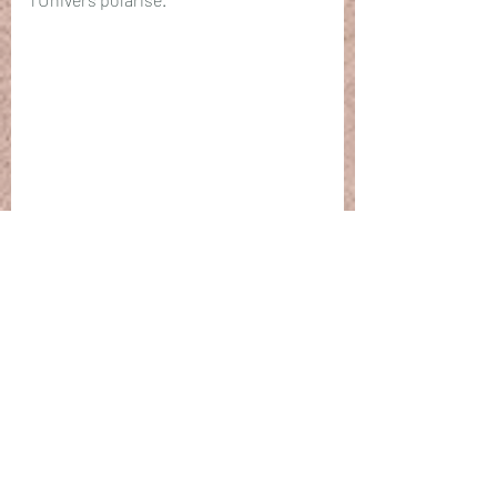
🌟
𝘎𝘦𝘰𝘧𝘧𝘳𝘦𝘺 𝘉𝘦𝘢𝘶𝘷𝘪𝘭𝘭𝘢𝘪𝘯 ⓒ
Alchimiste & Thérapeute