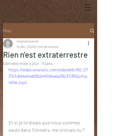
Post
originaissance
14 déc. 2025
2 min de lecture
Rien n'est extraterrestre
Dernière mise à jour :
9 janv.
https://video.wixstatic.com/video/e9c160_07
37cfc8d4d44dd3b2e410d4aba39c31/360p/mp
4/file.mp4
Et si je te disais que nous sommes 
seuls dans l'Univers, me croirais-tu ?