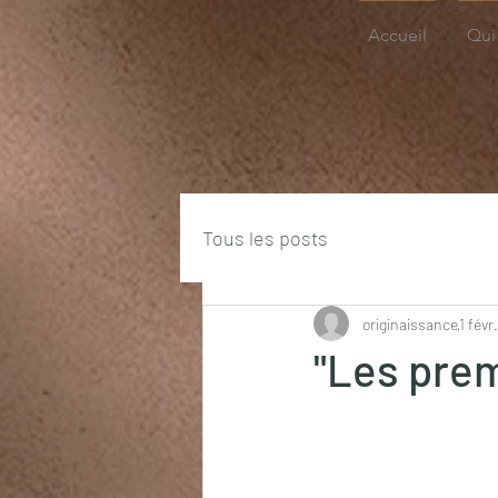
Accueil
Qui 
Tous les posts
originaissance
1 févr.
"Les prem