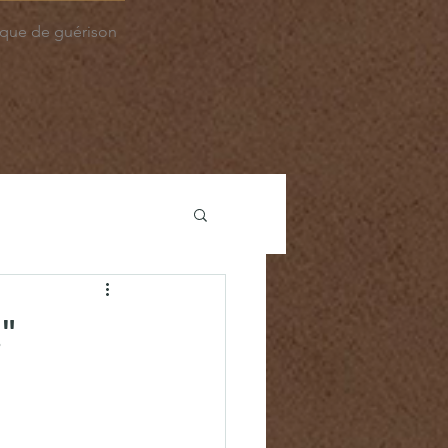
que de guérison
"