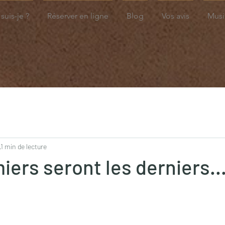
suis-je ?
Réserver en ligne
Blog
Vos avis
Musi
1 min de lecture
iers seront les derniers...