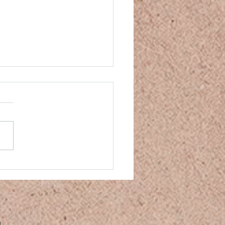
thie, sympathie ou
assion ?