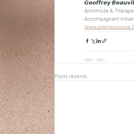
𝙂𝙚𝙤𝙛𝙛𝙧𝙚𝙮 𝘽𝙚𝙖𝙪𝙫𝙞
Alchimiste & Thérap
Accompagnant Initiat
Www.originessence.f
Posts récents