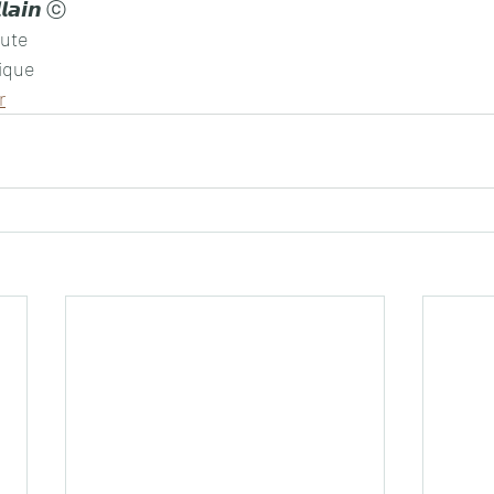
𝙡𝙖𝙞𝙣 ⓒ
eute
ique
r