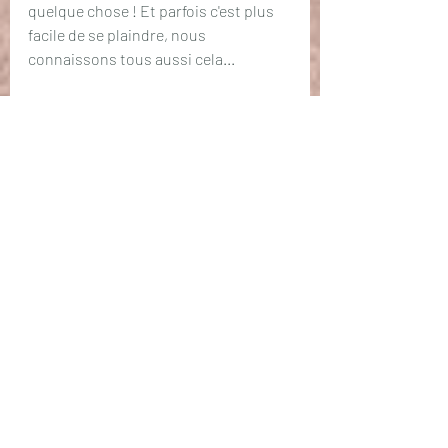
quelque chose ! Et parfois c'est plus 
facile de se plaindre, nous 
connaissons tous aussi cela... 
Mais chaque jour qui s'élance est une 
nouvelle danse où le miracle de la Vie 
recommence, encore et toujours. 
Chaque jour est une opportunité 
d'insufler un renouveau. Mais bien 
souvent, bloqué dans les carcans de 
ton environnement familier, dans ce 
refuge où tu t'enfermes allègrement, 
tu ne vois plus le miracle.
Alors la Vie / Dieu / l'Univers n'a pas 
d'autres choix que de te pousser à 
sortir de ces carcans dans lesquels tu 
t'enfermes POUR QUE TU RÉVÈLES À 
TA CONSCIENCE CE MIRACLE 