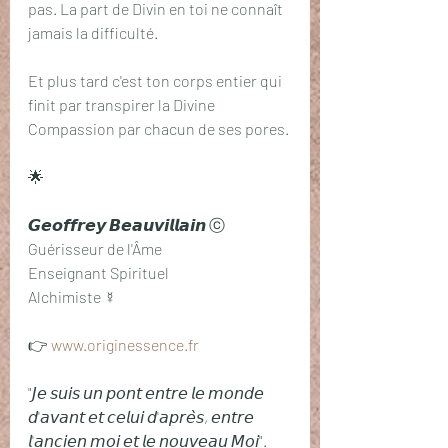
pas. La part de Divin en toi ne connaît 
jamais la difficulté.
Et plus tard c'est ton corps entier qui 
finit par transpirer la Divine 
Compassion par chacun de ses pores. 
🌟
𝙂𝙚𝙤𝙛𝙛𝙧𝙚𝙮 𝘽𝙚𝙖𝙪𝙫𝙞𝙡𝙡𝙖𝙞𝙣 ⓒ
Guérisseur de l'Âme
Enseignant Spirituel 
Alchimiste ☿
👉 
www.originessence.fr
"𝘑𝘦 𝘴𝘶𝘪𝘴 𝘶𝘯 𝘱𝘰𝘯𝘵 𝘦𝘯𝘵𝘳𝘦 𝘭𝘦 𝘮𝘰𝘯𝘥𝘦 
𝘥'𝘢𝘷𝘢𝘯𝘵 𝘦𝘵 𝘤𝘦𝘭𝘶𝘪 𝘥'𝘢𝘱𝘳𝘦̀𝘴, 𝘦𝘯𝘵𝘳𝘦 
𝘭'𝘢𝘯𝘤𝘪𝘦𝘯 𝘮𝘰𝘪 𝘦𝘵 𝘭𝘦 𝘯𝘰𝘶𝘷𝘦𝘢𝘶 𝘔𝘰𝘪".