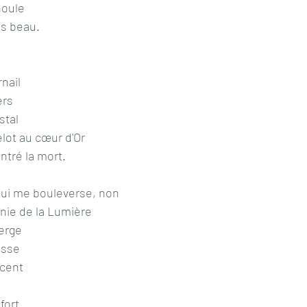
houle
ns beau.
rnail
ers
stal
lot au cœur d'Or
ontré la mort. 
 qui me bouleverse, non
inie de la Lumière
erge
asse
acent
fort