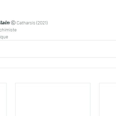
𝙞𝙡𝙡𝙖𝙞𝙣 ⓒ Catharsis (2021)
lchimiste
ique