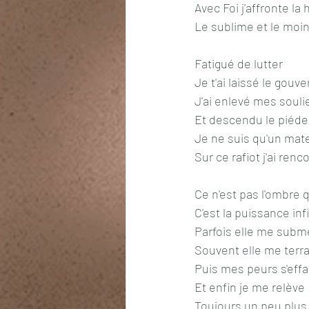
Avec Foi j'affronte la 
Le sublime et le moi
Fatigué de lutter
Je t'ai laissé le gouve
J'ai enlevé mes souli
Et descendu le piéde
Je ne suis qu'un mate
Sur ce rafiot j'ai renc
Ce n'est pas l'ombre
C'est la puissance inf
Parfois elle me subm
Souvent elle me terr
Puis mes peurs s'eff
Et enfin je me relève
Toujours un peu plus 