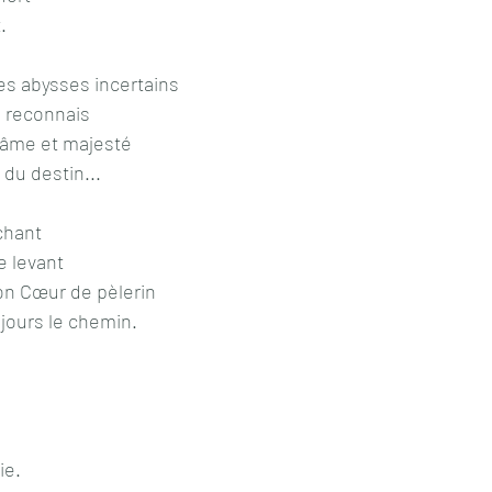
. 
les abysses incertains
e reconnais
'âme et majesté
 du destin... 
chant
e levant
on Cœur de pèlerin
ujours le chemin. 
ie.