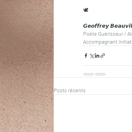
🕊️
𝙂𝙚𝙤𝙛𝙛𝙧𝙚𝙮 𝘽𝙚𝙖𝙪𝙫
Poète Guérisseur / A
Accompagnant Initiat
Posts récents