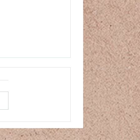
thie, sympathie ou
assion ?