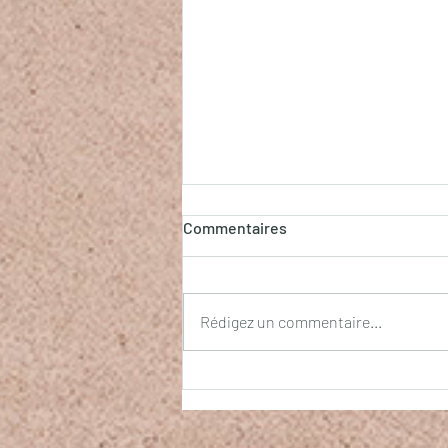
Commentaires
La clef du Cœur
Rédigez un commentaire...