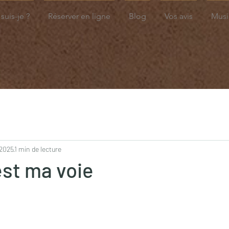
suis-je ?
Réserver en ligne
Blog
Vos avis
Musi
 2025
1 min de lecture
st ma voie