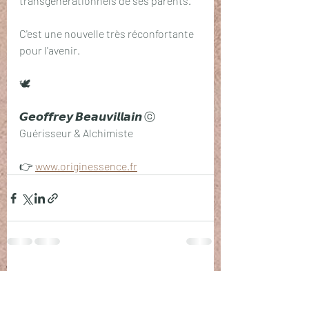
transgénerationnels de ses parents.
C'est une nouvelle très réconfortante 
pour l'avenir. 
🕊️
𝙂𝙚𝙤𝙛𝙛𝙧𝙚𝙮 𝘽𝙚𝙖𝙪𝙫𝙞𝙡𝙡𝙖𝙞𝙣 ⓒ
Guérisseur & Alchimiste
👉 
www.originessence.fr
Posts récents
Voir tout