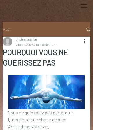
Post
originaissance
7 mars 2023
2 min de lecture
POURQUOI VOUS NE
GUÉRISSEZ PAS
Vous ne guérissez pas parce que,
Quand quelque chose de bien
Arrive dans votre vie,