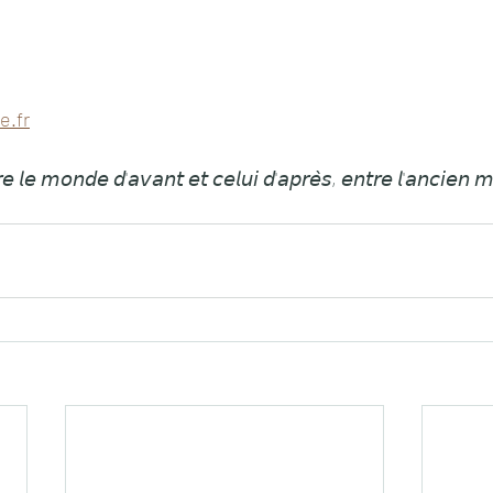
e.fr
𝘳𝘦 𝘭𝘦 𝘮𝘰𝘯𝘥𝘦 𝘥'𝘢𝘷𝘢𝘯𝘵 𝘦𝘵 𝘤𝘦𝘭𝘶𝘪 𝘥'𝘢𝘱𝘳𝘦̀𝘴, 𝘦𝘯𝘵𝘳𝘦 𝘭'𝘢𝘯𝘤𝘪𝘦𝘯 𝘮