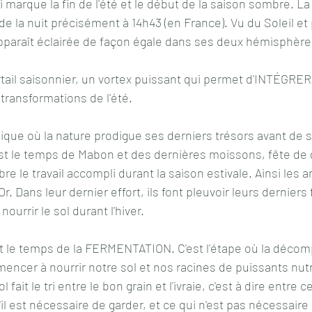
 marque la fin de l'été et le début de la saison sombre. La
de la nuit précisément à 14h43 (en France). Vu du Soleil et
apparaît éclairée de façon égale dans ses deux hémisphère
tail saisonnier, un vortex puissant qui permet d'INTÉGRER
ransformations de l'été. 
que où la nature prodigue ses derniers trésors avant de 
st le temps de Mabon et des dernières moissons, fête de g
e le travail accompli durant la saison estivale. Ainsi les a
r. Dans leur dernier effort, ils font pleuvoir leurs derniers 
nourrir le sol durant l'hiver.
t le temps de la FERMENTATION. C'est l'étape où la décom
mmencer à nourrir notre sol et nos racines de puissants nu
fait le tri entre le bon grain et l'ivraie, c'est à dire entre 
l est nécessaire de garder, et ce qui n'est pas nécessaire à