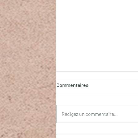
Commentaires
La clef du Cœur
Rédigez un commentaire...