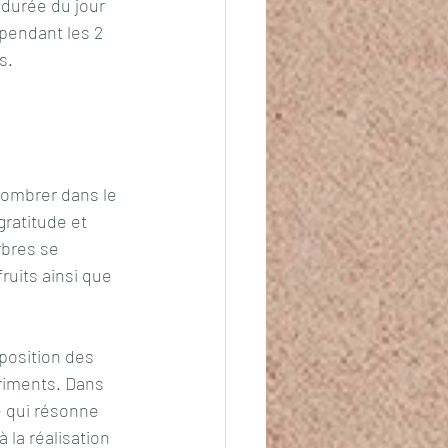
 durée du jour 
 pendant les 2 
s.
 
sombrer dans le 
ratitude et 
rbres se 
fruits ainsi que 
position des 
triments. Dans 
ce qui résonne 
 la réalisation 