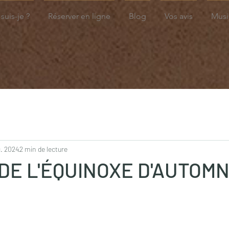
suis-je ?
Réserver en ligne
Blog
Vos avis
Musi
c. 2024
2 min de lecture
DE L'ÉQUINOXE D'AUTOM