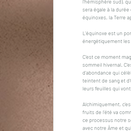
l'hémisphère sud), qui
sera égale à la durée 
équinoxes, la Terre 
L'équinoxe est un por
énergétiquement les t
C'est ce moment magi
sommeil hivernal. C'e
d'abondance qui célèbr
teintent de sang et d'O
leurs feuilles qui vont 
Alchimiquement, c'es
fruits de l'été va co
ce processus notre sol 
avec notre Âme et qu'i