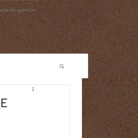
que de guérison
NE