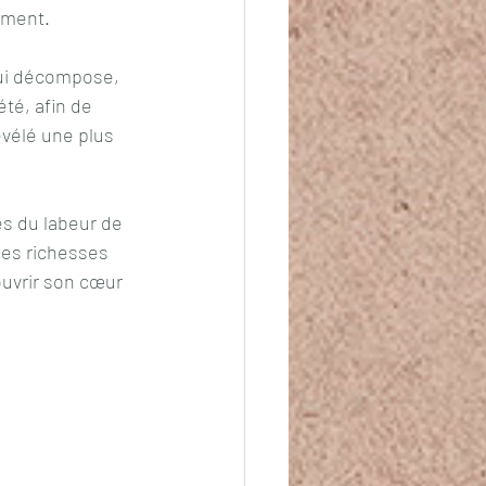
ement.
 qui décompose, 
été, afin de 
évélé une plus 
es du labeur de 
des richesses 
ouvrir son cœur 