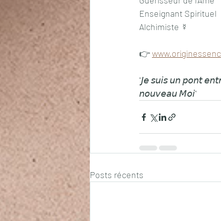
Guérisseur de l'Âme
Enseignant Spirituel 
Alchimiste ☿ 
👉 
www.originessenc
"𝘑𝘦 𝘴𝘶𝘪𝘴 𝘶𝘯 𝘱𝘰𝘯𝘵 𝘦𝘯𝘵
𝘯𝘰𝘶𝘷𝘦𝘢𝘶 𝘔𝘰𝘪"
Posts récents