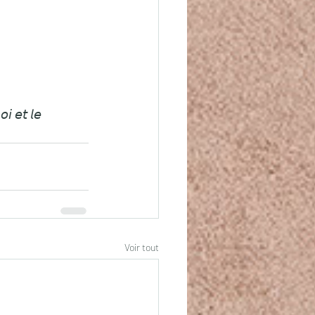
𝘪 𝘦𝘵 𝘭𝘦 
Voir tout