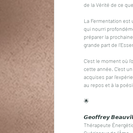
de la Vérité de ce q
La Fermentation est un
qui nourri profondémen
préparer la prochaine 
grande part de l'Esse
C'est le moment où l'
cette année. C'est un
acquises par l'expéri
au repos et à la poési
🌟
𝙂𝙚𝙤𝙛𝙛𝙧𝙚𝙮 𝘽𝙚𝙖𝙪𝙫𝙞
Thérapeute Énergétic