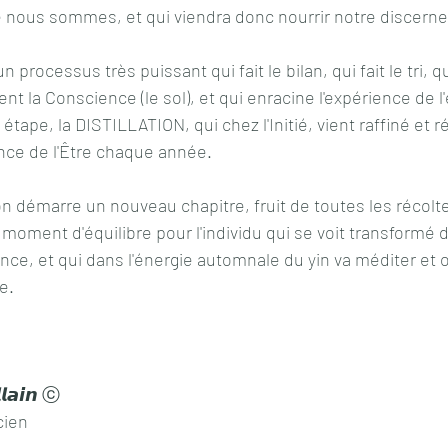
ue nous sommes, et qui viendra donc nourrir notre discern
 processus très puissant qui fait le bilan, qui fait le tri,
t la Conscience (le sol), et qui enracine l'expérience de l'
étape, la DISTILLATION, qui chez l'Initié, vient raffiné et r
nce de l'Être chaque année. 
on démarre un nouveau chapitre, fruit de toutes les récolt
 moment d'équilibre pour l'individu qui se voit transformé 
ence, et qui dans l'énergie automnale du yin va méditer et 
e.
𝙡𝙖𝙞𝙣 ⓒ
ien 