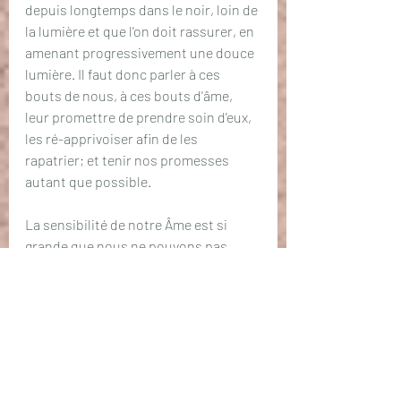
depuis longtemps dans le noir, loin de 
la lumière et que l'on doit rassurer, en 
amenant progressivement une douce 
lumière. Il faut donc parler à ces 
bouts de nous, à ces bouts d'âme, 
leur promettre de prendre soin d'eux, 
les ré-apprivoiser afin de les 
rapatrier; et tenir nos promesses 
autant que possible. 
La sensibilité de notre Âme est si 
grande que nous ne pouvons pas 
l'appréhender. On peut la considérer 
comme notre enfant intérieur, sous 
de multiples aspects. Il est donc 
judicieux de lui parler comme s'il 
s'agissait de notre enfant, qui gît dans 
une pièce sombre, seul et apeuré 
depuis de longues années... 