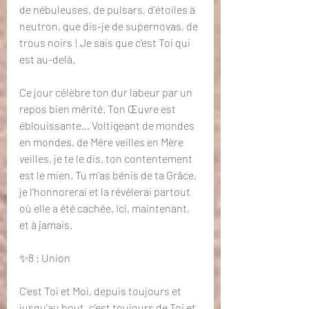
de nébuleuses, de pulsars, d'étoiles à 
neutron, que dis-je de supernovas, de 
trous noirs ! Je sais que c'est Toi qui 
est au-delà.
Ce jour célèbre ton dur labeur par un 
repos bien mérité. Ton Œuvre est 
éblouissante... Voltigeant de mondes 
en mondes, de Mère veilles en Mère 
veilles, je te le dis, ton contentement 
est le mien. Tu m'as bénis de ta Grâce, 
je l'honnorerai et la révélerai partout 
où elle a été cachée. Ici, maintenant, 
et à jamais.
✨8 : Union
C'est Toi et Moi, depuis toujours et 
jusqu'au bout, c'est toujours de Toi et 