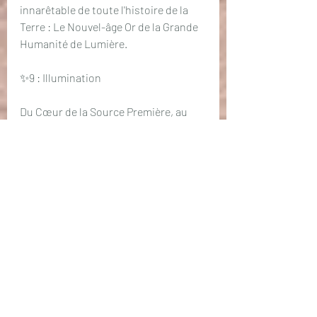
innarêtable de toute l'histoire de la 
Terre : Le Nouvel-âge Or de la Grande 
Humanité de Lumière.
✨9 : Illumination
Du Cœur de la Source Première, au 
Cœur du Soleil, au Soleil de toi mon 
Cœur, au Soleil de chacune de nos 
cellules, sur cette échelle cosmique 
que je gravis depuis toujours, tout en 
revient à Toi et Moi, à notre Union, en 
perpétuelle Expansion vers l'Infini. 
L'Amour toujours plus grand, 
toujours plus fort, toujours plus 
puissant s'élance vers l'UNconnu le 
Cœur, les bras et la poitrine 
pleinement ouverte sur le monde, 
mon Dieu ma Foi est la plus totale.