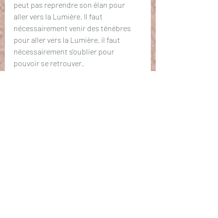
peut pas reprendre son élan pour 
aller vers la Lumière. Il faut 
nécessairement venir des ténèbres 
pour aller vers la Lumière, il faut 
nécessairement s'oublier pour 
pouvoir se retrouver.
Ainsi est la Vie. 
Celui qui ne sait plus qui il est a en 
réalité un grand pouvoir entre ses 
mains... Il n'est pas proche de la 
fracture psychique non ; en voyant 
enfin tout ce qui n'est pas lui et ce qui 
ne le correspond plus, il peut 
s'élancer vers le Soi. 
La mort n'est pas un mal, elle n'est pas 
non plus ce qui succède à la vie, elle 