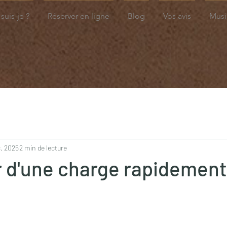
suis-je ?
Réserver en ligne
Blog
Vos avis
Musi
c. 2025
2 min de lecture
r d'une charge rapidement