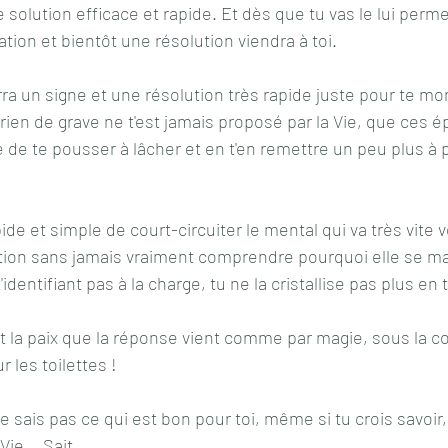
 solution efficace et rapide. Et dès que tu vas le lui permett
ation et bientôt une résolution viendra à toi.
erra un signe et une résolution très rapide juste pour te mon
rien de grave ne t'est jamais proposé par la Vie, que ces é
e de te pousser à lâcher et en t'en remettre un peu plus à 
de et simple de court-circuiter le mental qui va très vite v
ation sans jamais vraiment comprendre pourquoi elle se ma
dentifiant pas à la charge, tu ne la cristallise pas plus en t
t la paix que la réponse vient comme par magie, sous la co
 les toilettes !
e sais pas ce qui est bon pour toi, même si tu crois savoir,
Vie... Sait.