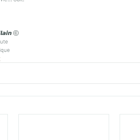
𝙡𝙖𝙞𝙣 ⓒ
eute
ique
r