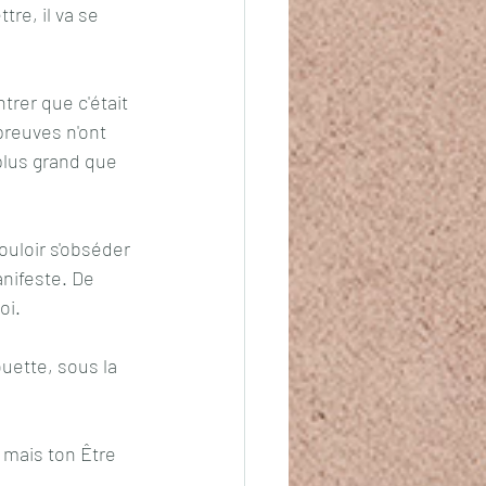
re, il va se 
trer que c'était 
preuves n'ont 
plus grand que 
ouloir s'obséder 
nifeste. De 
oi. 
uette, sous la 
 mais ton Être 