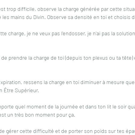
t trop difficile, observe la charge générée par cette situa
es mains du Divin. Observe sa densité en toi et choisis de
te charge, je ne veux pas l'endosser, je n'ai pas la solution,
 de prendre la charge de toi (depuis ton plexus ou ta tête) 
expiration, ressens la charge en toi diminuer à mesure que
n Être Supérieur.
mporte quel moment de la journée et dans ton lit le soir qua
c'est un très bon moment pour ça. 
 de gérer cette difficulté et de porter son poids sur tes épau