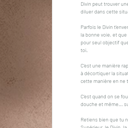
Divin peut trouver une
diluer dans cette situ
Parfois le Divin t'env
la bonne voie, et que 
pour seul objectif qu
toi.
C'est une manière rapi
à décortiquer la situ
cette manière en ne t'i
C'est quand on se fou
douche et même... sur
Retiens bien que tu n
Supérieur, le Divin, la 