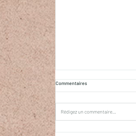
Commentaires
La clef du Cœur
Rédigez un commentaire...