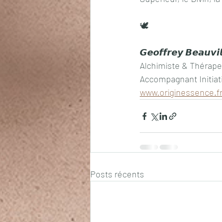
🕊️
𝙂𝙚𝙤𝙛𝙛𝙧𝙚𝙮 𝘽𝙚𝙖𝙪𝙫𝙞
Alchimiste & Thérap
Accompagnant Initiat
www.originessence.f
Posts récents