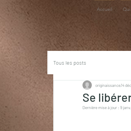
Accueil
Qui 
Tous les posts
originaissance
14 dé
Se libére
Dernière mise à jour :
9 janv.