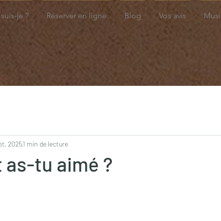
suis-je ?
Réserver en ligne
Blog
Vos avis
Musi
pt. 2025
1 min de lecture
as-tu aimé ?