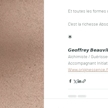
Et toutes les formes 
C'est la richesse Abs
🌟
𝙂𝙚𝙤𝙛𝙛𝙧𝙚𝙮 𝘽𝙚𝙖𝙪𝙫𝙞
Alchimiste / Guérisse
Accompagnant Initiat
Www.originessence.f