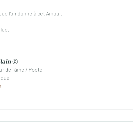
que l'on donne à cet Amour. 
olue.
𝙡𝙖𝙞𝙣 ⓒ
ur de l'âme / Poète
ique
r