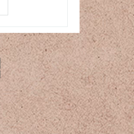
thie, sympathie ou
assion ?