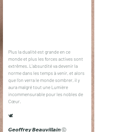
Plus la dualité est grande en ce 
monde et plus les forces actives sont 
extrêmes. L'absurdité va devenir la 
norme dans les temps à venir, et alors 
que l'on verra le monde sombrer, il y 
aura malgré tout une Lumière 
incommensurable pour les nobles de 
Cœur.
🕊️
𝙂𝙚𝙤𝙛𝙛𝙧𝙚𝙮 𝘽𝙚𝙖𝙪𝙫𝙞𝙡𝙡𝙖𝙞𝙣 ⓒ